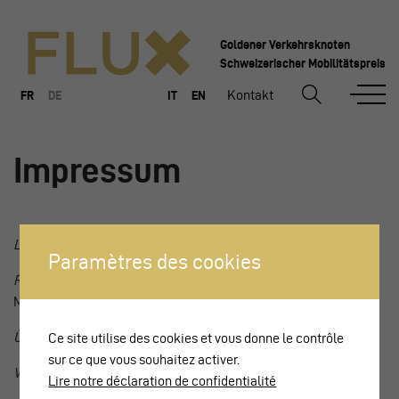
Goldener Verkehrsknoten
Schweizerischer Mobilitätspreis
Kontakt
FR
DE
IT
EN
Impressum
Leiter des technischen Inhaltes
: Philippe Gasser
Paramètres des cookies
Redaktorinnen/Redaktoren
: Emilie Roux, Françoise Lanci-
Montant, Philippe Gasser
Übersetzung
: CarPostal
Ce site utilise des cookies et vous donne le contrôle
sur ce que vous souhaitez activer.
Videos
: WidmerKohler
Lire notre déclaration de confidentialité