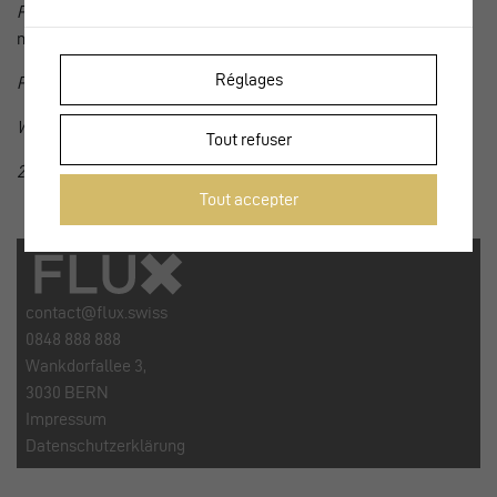
Photos
: Philippe Gasser, Françoise Lanci-Montant, sauf
mentions
Réglages
Pläne
: Alessandra Marcon, Pauline Désormière
Website
: EtienneEtienne
Tout refuser
2018
Tout accepter
contact@flux.swiss
0848 888 888
Wankdorfallee 3,
3030 BERN
Impressum
Datenschutzerklärung