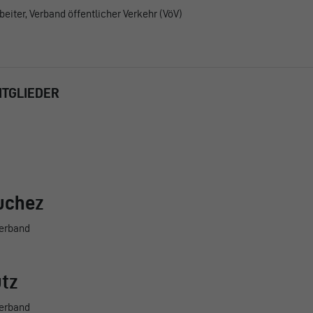
eiter, Verband öffentlicher Verkehr (VöV)
ITGLIEDER
uchez
erband
tz
erband