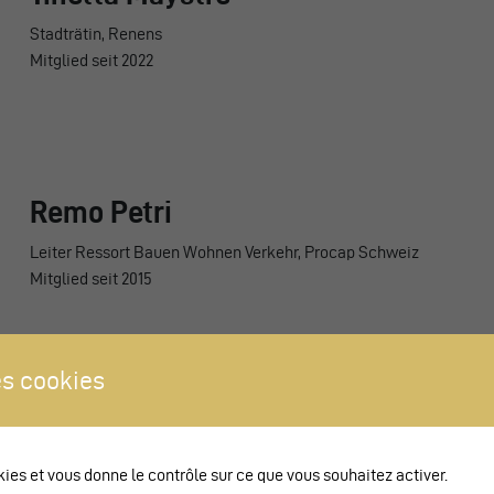
Stadträtin, Renens
Mitglied seit 2022
Remo Petri
Leiter Ressort Bauen Wohnen Verkehr, Procap Schweiz
Mitglied seit 2015
s cookies
Jonas Schmid
Leiter Mobilität und Verkehrspolitik,Schweizerischer Städteverb
kies et vous donne le contrôle sur ce que vous souhaitez activer.