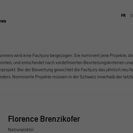
FR
D
reis
winners wird eine Fachjury beigezogen. Sie nominiert jene Projekte, d
nten, und entscheidet nach vordefinierten Beurteilungskriterien un
projekt. Bei der Bewertung gewichtet die Fachjury das jährlich neu f
rs. Nominierte Projekte müssen in der Schweiz innerhalb der letzte
Florence Brenzikofer
Nationalrätin