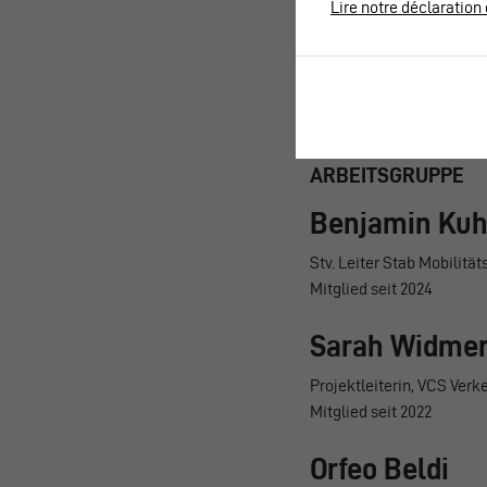
Lire notre déclaration 
ARBEITSGRUPPE
Benjamin Ku
Stv. Leiter Stab Mobilitä
Mitglied seit 2024
Sarah Widme
Projektleiterin, VCS Ver
Mitglied seit 2022
Orfeo Beldi