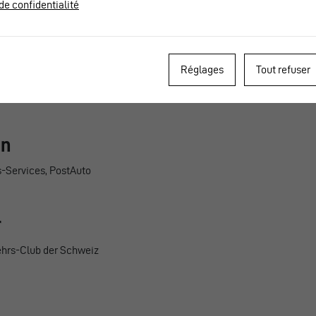
Mitglied seit 2024
de confidentialité
Réglages
Tout refuser
hn
ts-Services, PostAuto
r
kehrs-Club der Schweiz