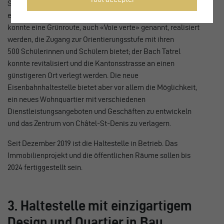
Stadtzentrum steht das Gelände des alten Bahnhofs für
eine neue Nutzung zur Verfügung; dank des neuen Standorts
konnte eine Grünroute, auch «Voie verte» genannt, realisiert
werden, die Zugang zur Orientierungsstufe mit ihren
500 Schülerinnen und Schülern bietet; der Bach Tatrel
konnte revitalisiert und die Kantonsstrasse an einen
günstigeren Ort verlegt werden. Die neue
Eisenbahnhaltestelle bietet aber vor allem die Möglichkeit,
ein neues Wohnquartier mit verschiedenen
Dienstleistungsangeboten und Geschäften zu entwickeln
und das Zentrum von Châtel-St-Denis zu verlagern.
Seit Dezember 2019 ist die Haltestelle in Betrieb. Das
Immobilienprojekt und die öffentlichen Räume sollen bis
2024 fertiggestellt sein.
3. Haltestelle mit einzigartigem
Design und Quartier in Bau