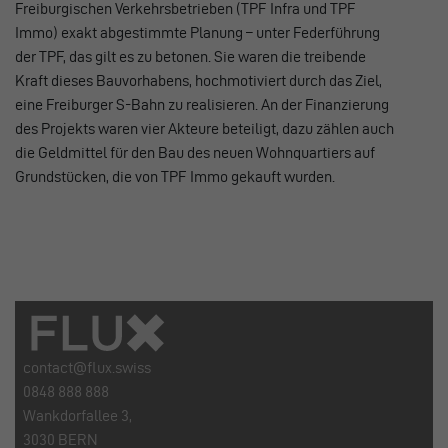
Freiburgischen Verkehrsbetrieben (TPF Infra und TPF
Immo) exakt abgestimmte Planung – unter Federführung
der TPF, das gilt es zu betonen. Sie waren die treibende
Kraft dieses Bauvorhabens, hochmotiviert durch das Ziel,
eine Freiburger S-Bahn zu realisieren. An der Finanzierung
des Projekts waren vier Akteure beteiligt, dazu zählen auch
die Geldmittel für den Bau des neuen Wohnquartiers auf
Grundstücken, die von TPF Immo gekauft wurden.
contact@flux.swiss
0848 888 888
Wankdorfallee 3,
3030 BERN