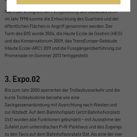
Nach der erfolgreichen Fertigstellung des Gebäudes BfS1
im Jahr 1998 konnte die Entwicklung des Quartiers und der
öffentlichen Flächen in Angriff genommen werden. Der
Turm des BfS wurde 2004, die Haute Ecole de Gestion (HEG)
und das Konservatorium 2009, das TransEurope-Gebäude
(Haute Ecole-ARC) 2011 und die Fussgängerüberführung zur
Promenade im Sommer 2013 fertiggestellt.
3. Expo.02
Bis zum Jahr 2000 operierten der Trolleybusverkehr und die
kurze Trolleybuslinie beinahe wie eine
Sackgassenanbindung mit Ausrichtung nach Westen und
zur Altstadt. Auf dem Bahnhofsplatz (jetzt Bahnhofvorplatz
Ost) wurden alle Funktionen gebündelt – mit Ausnahme der
Zufahrt zum unterirdischen P+R-Parkhaus und des Zugangs
zu den Taxis auf dem Bahnhofsvorplatz Ost. Als eine der vier