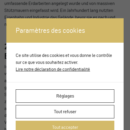
umfassende Erdarbeiten angelegt wurde und von massiven
Stützmauern eingefasst wird. Ein Jahrhundert lang nutzten
Eisenbahn und Industrie das Gelände, bevor sie es nach und
nach aufgaben.
Paramètres des cookies
2. Dezentralisierung der
Bundesverwaltung
Ce site utilise des cookies et vous donne le contrôle
sur ce que vous souhaitez activer.
Im Rahmen der Dezentralisierung der Bundesverwaltung
Lire notre déclaration de confidentialité
wurde ein Wettbewerb für die Gebäude des BfS
ausgeschrieben, den 1990 das Architekturbüro Bauart
gewann. Im kommunalen Richtplan von 1994 wurde dieser
Standort wegen seines Bebauungspotenzials und der Nähe
Réglages
zum Bahnhof als strategisches Entwicklungsgebiet
ausgewiesen. Diese Eckpunkte wurden im Masterplan für
Tout refuser
den Bereich Bahnhof/Crêt-Taconnet von 1995 und in den
Verdichtungsstudien dieses «Logenplatzes» über dem See
Tout accepter
bestätigt.