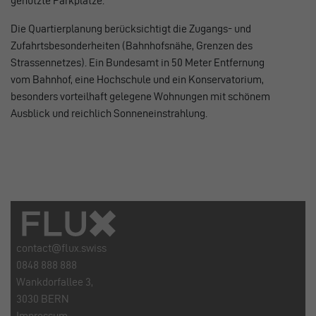
genutzte Parkplätze.
Die Quartierplanung berücksichtigt die Zugangs- und
Zufahrtsbesonderheiten (Bahnhofsnähe, Grenzen des
Strassennetzes). Ein Bundesamt in 50 Meter Entfernung
vom Bahnhof, eine Hochschule und ein Konservatorium,
besonders vorteilhaft gelegene Wohnungen mit schönem
Ausblick und reichlich Sonneneinstrahlung.
contact@flux.swiss
0848 888 888
Wankdorfallee 3,
3030 BERN
Impressum