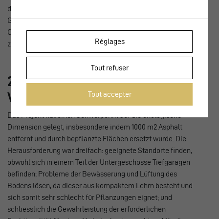
des Bahnhofs umgesetzt. Doch erst kürzlich wurde die
Gestaltung des nördlichen Platzes überarbeitet, um diesen
Ort wieder nutzbar zu machen und die nachhaltige Mobilität
Réglages
zu verbessern.
Tout refuser
2. 1000 m2 Asphalt durch
Tout accepter
Vegetation ersetzt
Das Projekt hat einen Schwerpunkt auf die ökologische
Dimension gelegt, insbesondere indem 1000 m2 Asphalt
entfernt und durch bepflanzte Flächen ersetzt wurde. Die
Herausforderung war dreifach: geeignete Standorte finden,
obwohl sich in einem Teil der Untergeschosse Tiefgaragen
befinden; Probleme der Bewässerung und Lüftung des
Bodens lösen, da dieser aus kompaktem Lehm besteht und
sich somit sehr schlecht für Pflanzungen eignet; und
schliesslich die Gewährleistung der erforderlichen