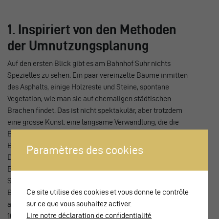
1. Inspiriert von den Methoden
der Umnutzungsplanung
Auf den ersten Blick gibt es am Bahnhof Suhr nichts
Spezielles zu sehen. Ein paar vereinzelte Bäume inmitten
des Asphalts, einige Holzreste und Steine, spontane
Vegetation, wie man sie auf ehemaligen städtischen
Brachen findet. Das ist nicht spektakulär, aber trotzdem
eine grosse Kunst: eine langsame Verwandlung, die die
Besonderheiten des Orts voll ausnutzt; ein konkretes
Beispiel von Umnutzungsplanung; eine starke ökologische
Paramètres des cookies
Dimension mit begrenzten Mitteln und unter
Berücksichtigung des Kontexts.
Seit über 20 Jahren verzeichnet Suhr ein stetiges
Ce site utilise des cookies et vous donne le contrôle
Bevölkerungswachstum und erlebt gleichzeitig den
sur ce que vous souhaitez activer.
allmählichen Wandel seiner Industrie. In den vergangenen
Lire notre déclaration de confidentialité
10 Jahren wurden mehrere Bauprojekte in der Umgebung