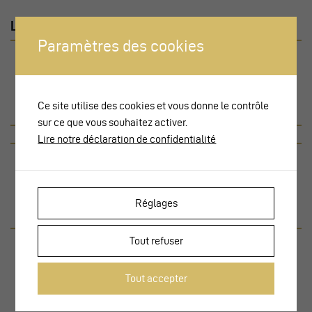
LEISTUNGSKENNZAHLEN
Paramètres des cookies
19168
21
Einwohner (2017)
Züge pro Stunde (2018)
Ce site utilise des cookies et vous donne le contrôle
sur ce que vous souhaitez activer.
Lire notre déclaration de confidentialité
38900
Réglages
Fahrgäste pro Tag (2012)
Tout refuser
Tout accepter
1. Der Preis 2008