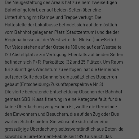
Die Neugestaltung des Areals hat zu einem zweiseitigen
Bahnhof geführt, der auf beiden Seiten über eine
Unterführung mit Rampe und Treppe verfügt. Die
Haltestelle der Lokalbusse befindet sich auf dem östlich
vom Bahnhof gelegenen Platz (Stadtzentrum) und die der
Regionalbusse auf der Westseite der Gleise (Jura-Seite).
Für Velos stehen auf der Ostseite 180 und auf der Westseite
120 Abstellplätze zur Verfügung. Ebenfalls auf beiden Seiten
befinden sich P+R-Parkplätze (32 und 25 Plätze). Um Raum
für zukünftiges Wachstum zu verfügen, hat die Gemeinde
auf jeder Seite des Bahnhofs ein zusätzliches Busperron
gebaut (Entscheidung/Zukunftsperspektive Nr. 3).
Die vierte bedeutende Entscheidung: Obschon der Bahnhof
gemäss SBB-Klassifizierung in eine Kategorie fällt, für die
keine Überdachung vorgesehen ist, wollte die Gemeinde
den Einwohnern und Besuchern, die auf den Zug oder Bus
warten, Schutz bieten. Sie wünschte sich daher eine
grosszügige Überdachung, selbstverständlich aus Beton, da
sowohl die Jura-Cement-Fabrik seit 1890 als auch das