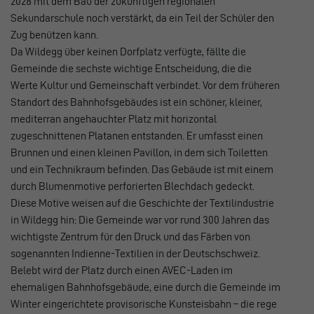
2028 mit dem Bau der zukünftigen regionalen
Sekundarschule noch verstärkt, da ein Teil der Schüler den
Zug benützen kann.
Da Wildegg über keinen Dorfplatz verfügte, fällte die
Gemeinde die sechste wichtige Entscheidung, die die
Werte Kultur und Gemeinschaft verbindet. Vor dem früheren
Standort des Bahnhofsgebäudes ist ein schöner, kleiner,
mediterran angehauchter Platz mit horizontal
zugeschnittenen Platanen entstanden. Er umfasst einen
Brunnen und einen kleinen Pavillon, in dem sich Toiletten
und ein Technikraum befinden. Das Gebäude ist mit einem
durch Blumenmotive perforierten Blechdach gedeckt.
Diese Motive weisen auf die Geschichte der Textilindustrie
in Wildegg hin: Die Gemeinde war vor rund 300 Jahren das
wichtigste Zentrum für den Druck und das Färben von
sogenannten Indienne-Textilien in der Deutschschweiz.
Belebt wird der Platz durch einen AVEC-Laden im
ehemaligen Bahnhofsgebäude, eine durch die Gemeinde im
Winter eingerichtete provisorische Kunsteisbahn – die rege