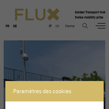
Golden Transport Hub
Swiss mobility prize
Home
FR
DE
IT
EN
Paramètres des cookies