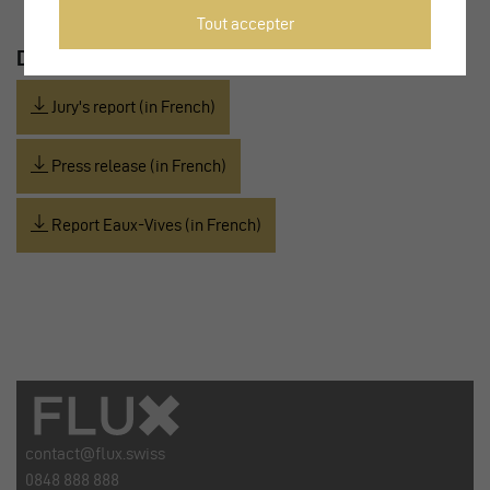
Tout accepter
DOCUMENTS
Jury's report (in French)
Press release (in French)
Report Eaux-Vives (in French)
contact@flux.swiss
0848 888 888