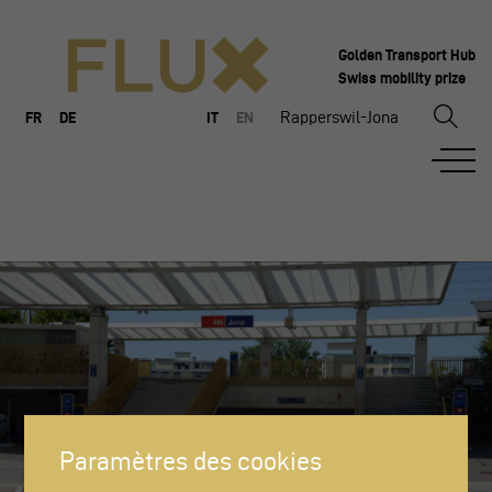
Golden Transport Hub
Swiss mobility prize
Rapperswil-Jona
FR
DE
IT
EN
Paramètres des cookies