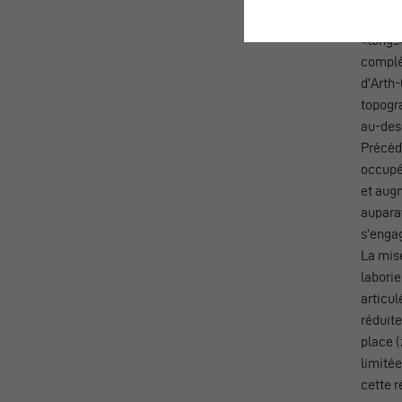
à Zoug,
«longs»
complém
d’Arth-
topogra
au-des
Précéde
occupé
et augm
auparav
s’engag
La mise
laborie
articul
réduite
place (
limitée
cette 