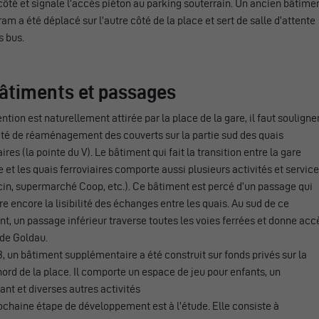
côté et signale l’accès piéton au parking souterrain. Un ancien bâtime
tram a été déplacé sur l’autre côté de la place et sert de salle d’attente
s bus.
Bâtiments et passages
tention est naturellement attirée par la place de la gare, il faut souligne
ité de réaménagement des couverts sur la partie sud des quais
aires (la pointe du V). Le bâtiment qui fait la transition entre la gare
e et les quais ferroviaires comporte aussi plusieurs activités et servic
in, supermarché Coop, etc.). Ce bâtiment est percé d’un passage qui
e encore la lisibilité des échanges entre les quais. Au sud de ce
t, un passage inférieur traverse toutes les voies ferrées et donne acc
 de Goldau.
, un bâtiment supplémentaire a été construit sur fonds privés sur la
nord de la place. Il comporte un espace de jeu pour enfants, un
ant et diverses autres activités
chaine étape de développement est à l’étude. Elle consiste à