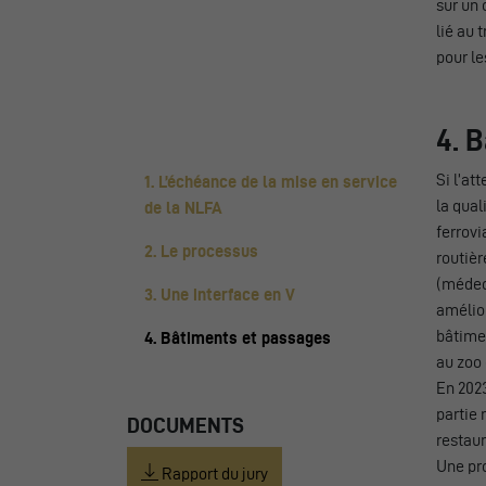
sur un 
lié au 
pour le
4. 
Si l’at
1. L’échéance de la mise en service
la qual
de la NLFA
ferrovi
2. Le processus
routièr
(médec
3. Une interface en V
amélior
bâtimen
4. Bâtiments et passages
au zoo
En 2023
partie 
DOCUMENTS
restaur
Une pro
Rapport du jury