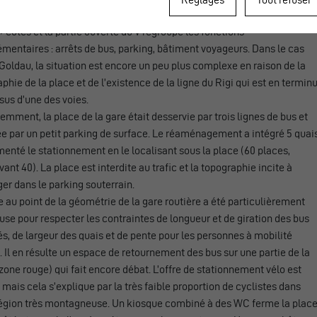
 Sargans ou Bülach. En général, les quais ferroviaires sont sur les deux
 côtés et la partie ouverte du V regroupe les fonctions
entaires : arrêts de bus, parking, bâtiment voyageurs. Dans le cas
Goldau, la situation est encore un peu plus complexe en raison de la
phie de la place et de l’existence de la ligne du Rigi qui est en termin
sus d’une des voies.
mment, la place de la gare était desservie par trois lignes de bus et
e par un petit parking de surface. Le réaménagement a intégré 5 quai
enté le stationnement en le localisant sous la place (60 places,
ant 40). La place est interdite au trafic et la topographie incite à
er dans le parking souterrain.
 au point de la géométrie de la gare routière a été particulièrement
use pour respecter les contraintes de longueur et de giration des bus
és, de largeur des quais et de pente pour les personnes à mobilité
. Il en résulte un espace de retournement des bus sur une partie de la
zone rouge) qui fait encore débat. L’offre de stationnement vélo est
 mais cela s’explique par la très faible proportion de cyclistes dans
région très montagneuse. Un kiosque combiné à des WC ferme la plac