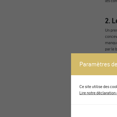
les con
2. 
Un pre
concevo
manquai
par le 
permis 
assemb
Paramètres de
Entrete
avait c
était v
Ce site utilise des coo
Lire notre déclaration 
3. U
Arth-Go
de lign