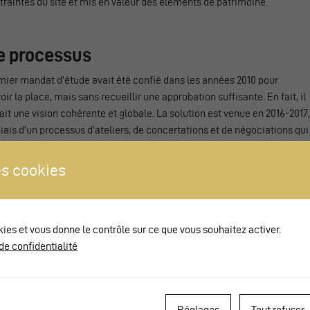
traintes du site et mis en valeur des éléments de patrimoine.
Le processus
mier mandat d’étude avait été confié dans les années 2010 pour
ir la place, mais sans recueillir une approbation suffisante. En fait, il
t une vision cohérente et globale. La solution est venue en 2016-2017,
biais d’un processus d’ateliers, de concertations et de négociations qui
de réunir les fonctionnalités souhaitées sur le bon périmètre. Deux
lées communales et des votations ont jalonné ce processus.
s cookies
mps et dès 2014, le rehaussement d’une partie des quais ferroviaires
ommencé. En mai 2019, le crédit de construction de la place de la gare
alidé. Les travaux ont commencé fin 2019 et se sont achevés mi 2021.
kies et vous donne le contrôle sur ce que vous souhaitez activer.
de confidentialité
ne interface en V
ldau a la particularité d’avoir construit sa gare dans une convergence
e ferroviaire. Cette configuration, en triangle ou en V, existe notammen
Réglages
Tout refuser