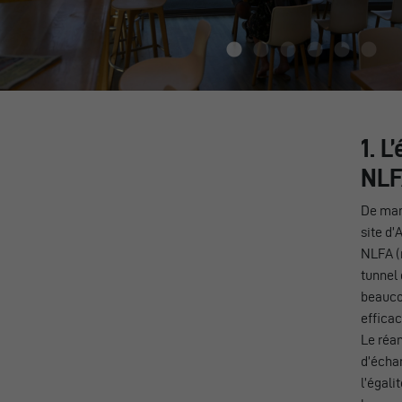
1. L
NL
De mani
site d’
NLFA (n
tunnel 
beaucou
efficac
Le réa
d’échan
l’égali