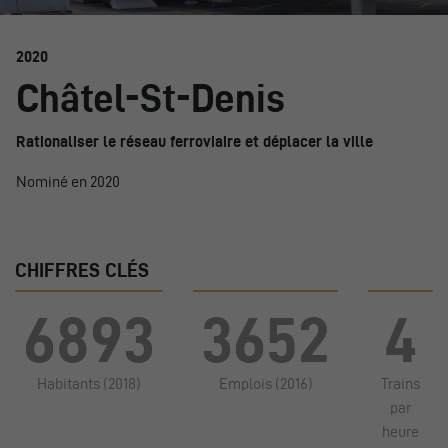
2020
Châtel-St-Denis
Rationaliser le réseau ferroviaire et déplacer la ville
Nominé en 2020
CHIFFRES CLÉS
6893
3652
4
Habitants (2018)
Emplois (2016)
Trains
par
heure