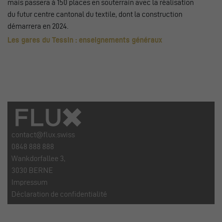
mais passera à 150 places en souterrain avec la réalisation
du futur centre cantonal du textile, dont la construction
démarrera en 2024.
Les gares du Tessin : enseignements généraux
contact@flux.swiss
0848 888 888
Wankdorfallee 3,
3030 BERNE
Impressum
Déclaration de confidentialité