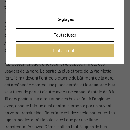
travaux se sont déroulés entre 2019 et 2022. Aujourd’hui le
tronçon de la Via Motta devant la gare est «fermé» au trafic
(zone de rencontre) et réservé aux transports publics, taxis,
Réglages
livraisons, cyclistes et piétons. Le report de trafic sur la Via
Como qui longe l’autoroute a été rendu possible notamment
Tout refuser
en raison de la pose de murs antibruit.
Avec cette réorganisation des circulations, la rue devant le
bâtiment de la gare est devenue le pôle d’échange
Tout accepter
intermodal. Un giratoire à chaque extrémité permet le
rebroussement du trafic local et la dépose minute des
usagers de la gare. La partie la plus étroite de la Via Motta
(env. 16 m), devant l’entrée piétonne du bâtiment de la gare,
est aménagée comme une place carrée, et les quais de bus
se situent de part et d’autre avec une capacité totale de 8 à
10 cars postaux. La circulation des bus se fait à l’anglaise
avec, chaque fois, un quai central surmonté par un auvent
en verre translucide. L’interface est desservie par toutes les
lignes locales et régionales ainsi que par une ligne
transfrontalière avec Côme, soit en tout 8 lignes de bus