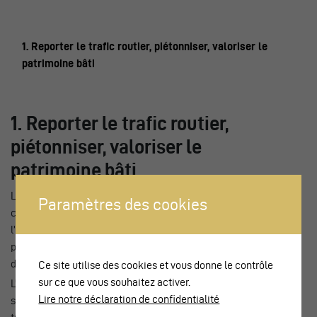
1. Reporter le trafic routier, piétonniser, valoriser le
patrimoine bâti
1. Reporter le trafic routier,
piétonniser, valoriser le
patrimoine bâti
Le centre-ville de Chiasso occupe une situation très
Paramètres des cookies
contrainte, en bordure immédiate de la frontière avec
l’Italie à l’est, bloquée par le domaine ferroviaire au sud, et
par l’autoroute au nord. Dans ce contexte, la réorganisation
du secteur de la gare est une prouesse.
Ce site utilise des cookies et vous donne le contrôle
sur ce que vous souhaitez activer.
L’idée de supprimer le trafic de transit devant la gare trouve
Lire notre déclaration de confidentialité
son impulsion dans l’étude de faisabilité de 2004, mais les