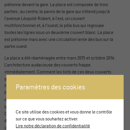
piétonne devant la gare. La place est composée de trois
parties : au centre, le parvis de la gare qui s’étend jusqu’à
l’avenue Léopold-Robert, à l’est, un couvert
multifonctionnel et, à l’ouest, le pôle bus qui regroupe
toutes les lignes sous un deuxième couvert blanc. La place
est piétonne mais avec une circulation lente des bus sur la
partie ouest.
La place a été réaménagée entre mars 2015 et octobre 2016.
L’architecture audacieuse des couverts frappe
immédiatement. Comment les toits de ces deux couverts
peuvent-ils tenir alors qu’ils sont portés par des hauts piliers
Paramètres des cookies
filiformes ? Et la neige ? Ne sait-on pas que la Chaux-de-
Fonds vit des hivers très enneigés avec tôt le matin la
nécessité de pousser des masses de neige sur les côtés de
la place pour permettre l’exploitation normale des bus ?
Ce site utilise des cookies et vous donne le contrôle
Comment ces structures si aériennes tiennent-elles dans
sur ce que vous souhaitez activer.
de telles conditions ? C’est toute la grâce de l’architecture
Lire notre déclaration de confidentialité
contemporaine qui contraste très bien avec les 3 bâtiments