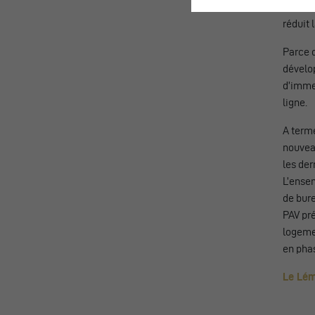
station
réduit 
Parce q
dévelo
d’immeu
ligne.
A terme
nouveau
les de
L’ense
de bur
PAV pré
logeme
en phas
Le Lém