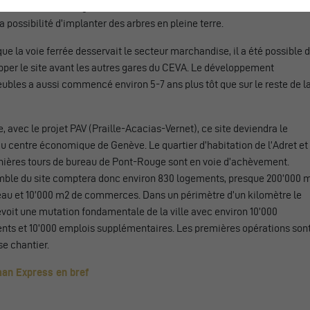
nement, les parkings du site sont aujourd’hui surdimensionnés et ont
la possibilité d’implanter des arbres en pleine terre.
ue la voie ferrée desservait le secteur marchandise, il a été possible 
pper le site avant les autres gares du CEVA. Le développement
bles a aussi commencé environ 5-7 ans plus tôt que sur le reste de l
, avec le projet PAV (Praille-Acacias-Vernet), ce site deviendra le
 centre économique de Genève. Le quartier d’habitation de l’Adret et
rnières tours de bureau de Pont-Rouge sont en voie d’achèvement.
mble du site comptera donc environ 830 logements, presque 200’000 
eau et 10’000 m2 de commerces. Dans un périmètre d’un kilomètre le
voit une mutation fondamentale de la ville avec environ 10’000
nts et 10’000 emplois supplémentaires. Les premières opérations son
e chantier.
an Express en bref