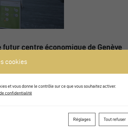
Le futur centre économique de Genève
 de Lancy Pont-Rouge est la seule du projet CEVA en voie aérienne.
s cookies
tte configuration de larges passages sous les voies relient les places
 et d’autre de la voie ferrée et les rez-de chaussées des différents
les.
kies et vous donne le contrôle sur ce que vous souhaitez activer.
Pont-Rouge est un des grands points d’échanges du réseau de transpo
de confidentialité
genevois avec 2 lignes de trams et 6 lignes de bus dont 2
ontalières. La fréquentation est en forte croissance compte tenu des
pements urbains en cours. L’intermodalité est contrainte par les
es à parcourir entre les modes, et les voies routières très fréquentées
Réglages
Tout refuser
r. Le projet ayant débuté avec une ancienne réglementation de