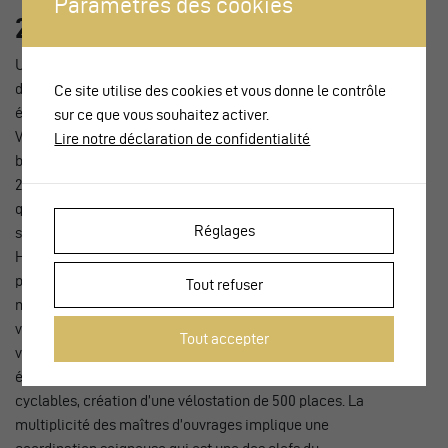
Paramètres des cookies
2. Une mutation perpétuelle
Une gare d’un tel site est forcément dans un processus de
développement permanent. Le tram Zürich-West (ligne 4) a
Ce site utilise des cookies et vous donne le contrôle
été prolongé jusqu’à la place nord de la gare en 2011, puis la
sur ce que vous souhaitez activer.
Vulkanplatz a été réaménagée l’année suivante dans la
Lire notre déclaration de confidentialité
boucle terminale du tram et une vélostation construite en
2017. Le passage inférieur central vient d’être refait et les
quais réhaussés (2018-2020). Finalement, le Limmattalbahn
Réglages
sera mis en service à fin 2022 sur l’avenue principale, la
Hohlstrasse, côté sud, prolongeant le réseau de tram de
plus de 12 km. En 2022, un parcours piéton sera aménagé au
Tout refuser
nord vers le nouveau stade de hockey de même qu’une voie
verte (vélo) en direction de Schlieren. Dans les années à
Tout accepter
venir (2028-2030) le passage inférieur ouest sera refait :
élargissement à 9.00 m, séparation des flux piétons et
cyclables, création d’une vélostation de 500 places. La
multiplicité des maîtres d’ouvrages implique une