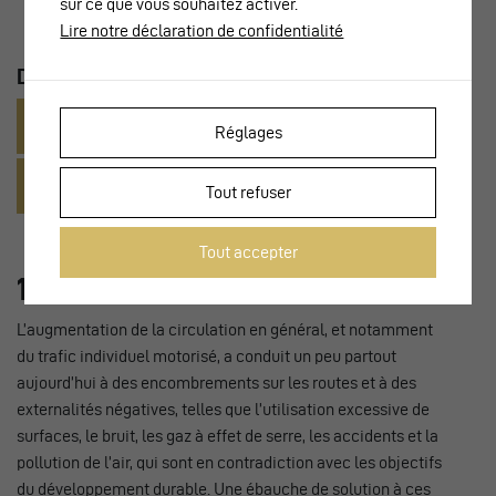
sur ce que vous souhaitez activer.
Lire notre déclaration de confidentialité
DOCUMENTS
Rapport du jury
Réglages
Communiqué de presse
Tout refuser
Tout accepter
1. Le prix 2009
L’augmentation de la circulation en général, et notamment
du trafic individuel motorisé, a conduit un peu partout
aujourd’hui à des encombrements sur les routes et à des
externalités négatives, telles que l’utilisation excessive de
surfaces, le bruit, les gaz à effet de serre, les accidents et la
pollution de l’air, qui sont en contradiction avec les objectifs
du développement durable. Une ébauche de solution à ces