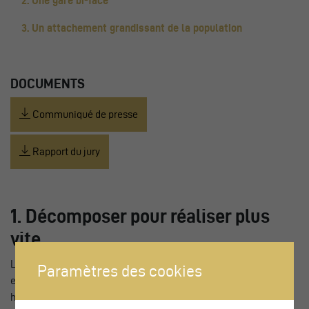
2. Une gare bi-face
3. Un attachement grandissant de la population
DOCUMENTS
Communiqué de presse
Rapport du jury
1. Décomposer pour réaliser plus
vite
Le déclencheur du réaménagement de la gare a été la mise
Paramètres des cookies
en conformité LHand (loi sur l’égalité pour les personnes
handicapées) avec des études dès 2012. Tout au long du