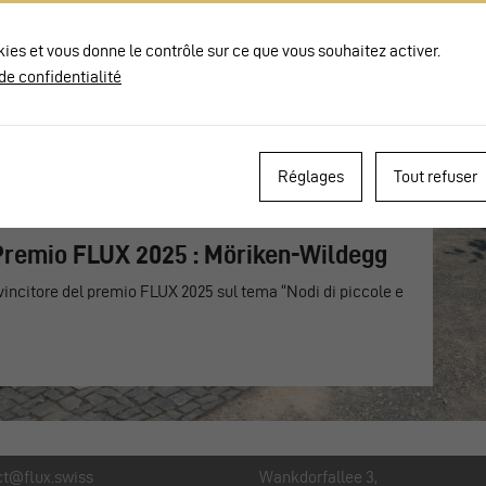
kies et vous donne le contrôle sur ce que vous souhaitez activer.
de confidentialité
Réglages
Tout refuser
 Premio FLUX 2025 : Möriken-Wildegg
vincitore del premio FLUX 2025 sul tema “Nodi di piccole e
ct@flux.swiss
Wankdorfallee 3,