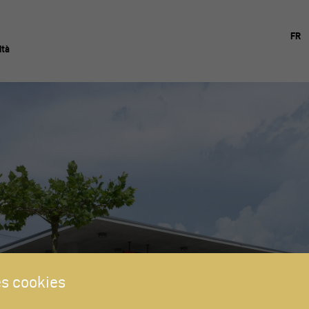
FR
ità
s cookies