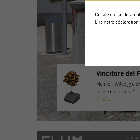
Ce site utilise des coo
Lire notre déclaration 
Vincitore del
Möriken-Wildegg è il 
medie dimensioni”
Di più…
conta