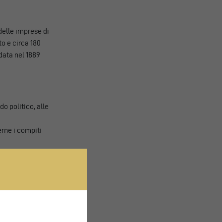
delle imprese di
o e circa 180
data nel 1889
o politico, alle
rne i compiti
trasporto
a