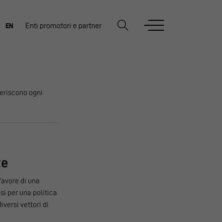
Enti promotori e partner
EN
feriscono ogni
te
favore di una
i per una politica
iversi vettori di