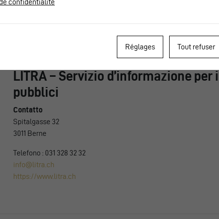
de confidentialité
Telefono: 031 359 23 23
info@utp.ch
https://www.voev.ch
Réglages
Tout refuser
LITRA – Servizio d’informazione per i
pubblici
Contatto
Spitalgasse 32
3011 Berne
Telefono : 031 328 32 32
info@litra.ch
https://www.litra.ch