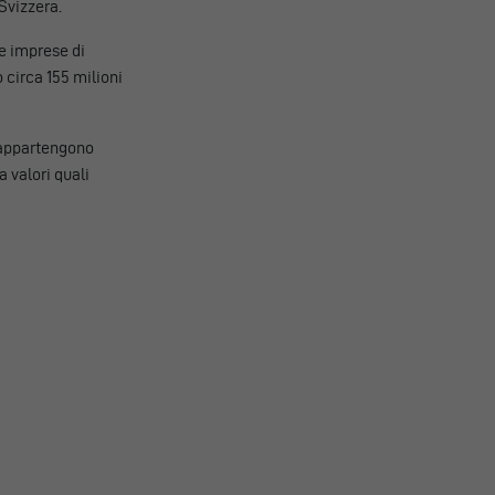
Svizzera.
e imprese di
 circa 155 milioni
 – appartengono
a valori quali