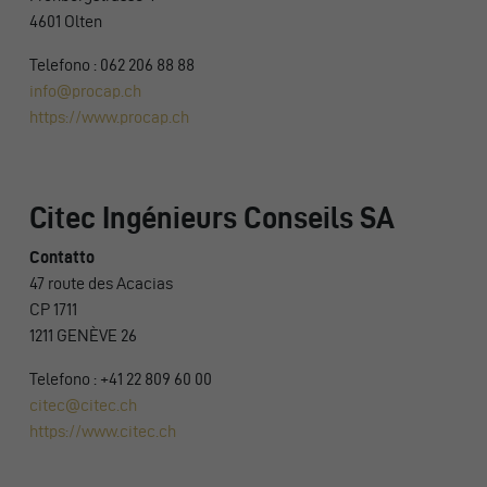
4601 Olten
Telefono : 062 206 88 88
info@procap.ch
https://www.procap.ch
Citec Ingénieurs Conseils SA
Contatto
47 route des Acacias
CP 1711
1211 GENÈVE 26
Telefono : +41 22 809 60 00
citec@citec.ch
https://www.citec.ch