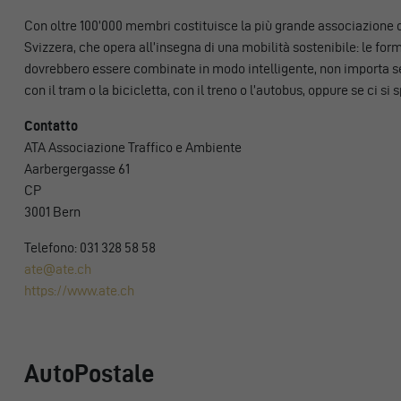
Con oltre 100’000 membri costituisce la più grande associazione d
Svizzera, che opera all’insegna di una mobilità sostenibile: le for
dovrebbero essere combinate in modo intelligente, non importa se 
con il tram o la bicicletta, con il treno o l’autobus, oppure se ci si 
Contatto
ATA Associazione Traffico e Ambiente
Aarbergergasse 61
CP
3001 Bern
Telefono: 031 328 58 58
ate@ate.ch
https://www.ate.ch
AutoPostale