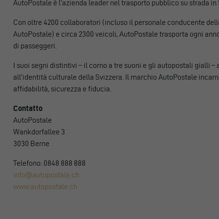
AutoPostale è l’azienda leader nel trasporto pubblico su strada in 
Con oltre 4200 collaboratori (incluso il personale conducente dell
AutoPostale) e circa 2300 veicoli, AutoPostale trasporta ogni anno
di passeggeri.
I suoi segni distintivi – il corno a tre suoni e gli autopostali gialli
all’identità culturale della Svizzera. Il marchio AutoPostale incarn
affidabilità, sicurezza e fiducia.
Contatto
AutoPostale
Wankdorfallee 3
3030 Berne
Telefono: 0848 888 888
info@autopostale.ch
www.autopostale.ch