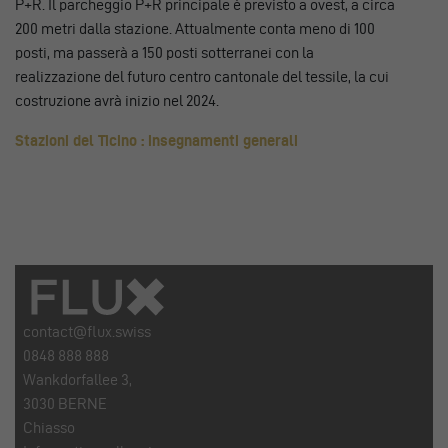
P+R. Il parcheggio P+R principale è previsto a ovest, a circa
200 metri dalla stazione. Attualmente conta meno di 100
posti, ma passerà a 150 posti sotterranei con la
realizzazione del futuro centro cantonale del tessile, la cui
costruzione avrà inizio nel 2024.
Stazioni del Ticino : insegnamenti generali
contact@flux.swiss
0848 888 888
Wankdorfallee 3,
3030 BERNE
Chiasso