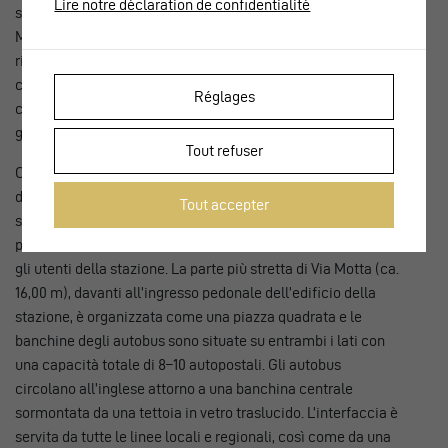
Lire notre déclaration de confidentialité
si sono svolti solo tra il 2019 e il 2022. Oggi il tratto di Via
Motta davanti alla stazione è «chiuso» al traffico (luogo di
ritrovo) ed è riservato a trasporti pubblici, taxi, consegne,
ciclisti e pedoni. La deviazione del traffico su Via Como che
Réglages
costeggia l’autostrada è stata resa possibile in particolare
grazie all’installazione di pareti antirumore.
Tout refuser
Con questa riorganizzazione della circolazione, la via
davanti all’edificio della stazione è divenuta un polo di
Tout accepter
scambio intermodale. Una rotatoria a ogni estremità
permette l’inversione del traffico locale e la sosta breve per
gli utenti della stazione. La parte più stretta di Via Motta (ca.
16,00 m), davanti all’ingresso pedonale dell’edificio della
stazione, è organizzata come una piazza quadrata e le
banchine degli autobus sono situate su entrambi i lati con
una capacità totale di 8–10 autopostali. Gli autobus
circolano all’inglese attorno a una banchina centrale
sormontata da una tettoia in vetro traslucido. L’interfaccia è
servita da tutte le linee locali e regionali, così come da una