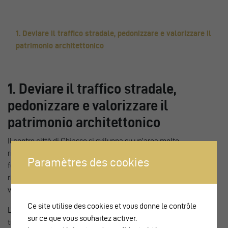
1. Deviare il traffico stradale, pedonizzare e valorizzare il
patrimonio architettonico
1. Deviare il traffico stradale,
pedonizzare e valorizzare il
patrimonio architettonico
Il centro città di Chiasso si sviluppa su un’area molto
ristretta, delimitata dalla frontiera con l’Italia a est, dall’area
Paramètres des cookies
ferroviaria a sud e dall’autostrada a nord. In tale contesto, la
riorganizzazione della zona della stazione rappresenta una
vera e propria impresa.
Ce site utilise des cookies et vous donne le contrôle
L’idea di eliminare il traffico di transito davanti alla stazione
sur ce que vous souhaitez activer.
trova impulso nello studio di fattibilità del 2004, ma i lavori