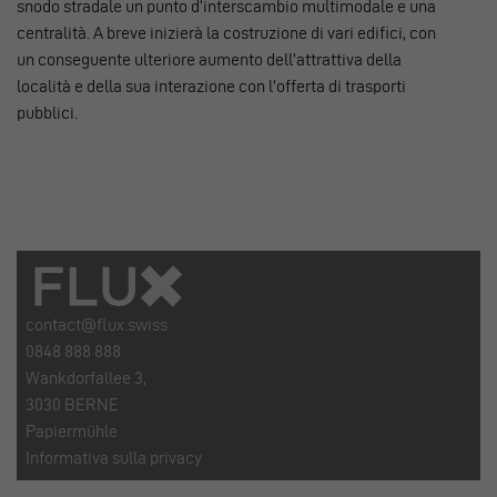
snodo stradale un punto d’interscambio multimodale e una
centralità. A breve inizierà la costruzione di vari edifici, con
un conseguente ulteriore aumento dell’attrattiva della
località e della sua interazione con l’offerta di trasporti
pubblici.
contact@flux.swiss
0848 888 888
Wankdorfallee 3,
3030 BERNE
Papiermühle
Informativa sulla privacy